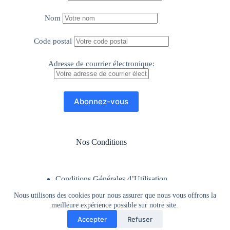
Nom
Code postal
Adresse de courrier électronique:
Nos Conditions
Conditions Générales d’Utilisation
Mentions Légales
Nous utilisons des cookies pour nous assurer que nous vous offrons la
Politique de Confidentialité
meilleure expérience possible sur notre site.
Siret : 92752030400019
Accepter
Refuser
Licence d'entrepreneur du spectacle n°3-L-D-24-5861