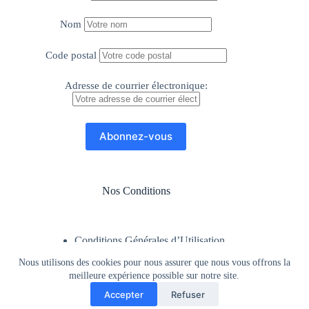
Nom
Code postal
Adresse de courrier électronique:
Nos Conditions
Conditions Générales d’Utilisation
Mentions Légales
Nous utilisons des cookies pour nous assurer que nous vous offrons la
Politique de Confidentialité
meilleure expérience possible sur notre site.
Siret : 92752030400019
Accepter
Refuser
Licence d'entrepreneur du spectacle n°3-L-D-24-5861