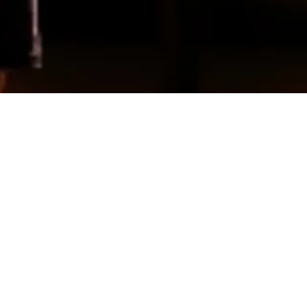
Coming soon
Notre newsletter ? C'est ici !
Prénom
Nom
Code postal
e de courrier électronique: